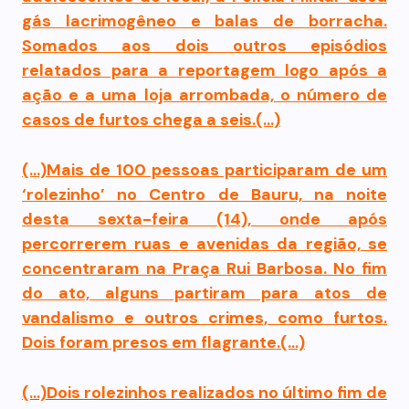
gás lacrimogêneo e balas de borracha.
Somados aos dois outros episódios
relatados para a reportagem logo após a
ação e a uma loja arrombada, o número de
casos de furtos chega a seis.(…)
(…)Mais de 100 pessoas participaram de um
‘rolezinho’ no Centro de Bauru, na noite
desta sexta-feira (14), onde após
percorrerem ruas e avenidas da região, se
concentraram na Praça Rui Barbosa. No fim
do ato, alguns partiram para atos de
vandalismo e outros crimes, como furtos.
Dois foram presos em flagrante.(…)
(…)Dois rolezinhos realizados no último fim de